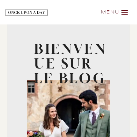
Aller
MENU
au
contenu
BIENVEN
UE SUR
LE BLOG