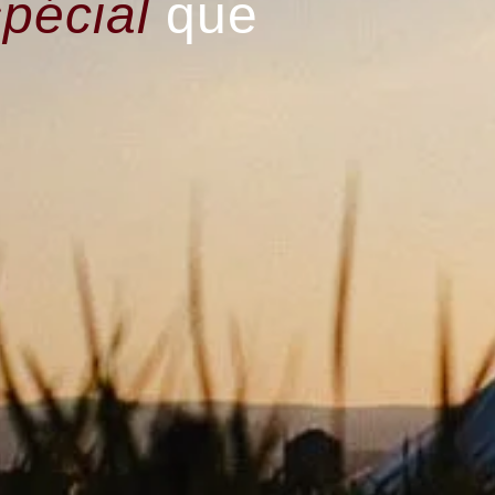
spécial
que