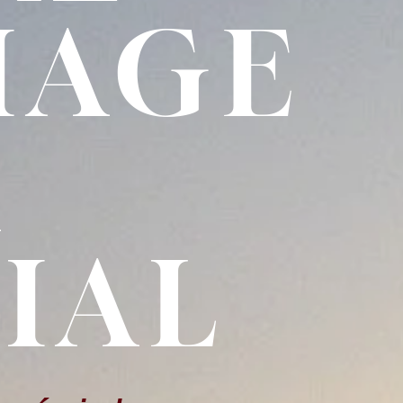
IAGE
A
IAL