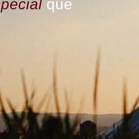
spécial
que