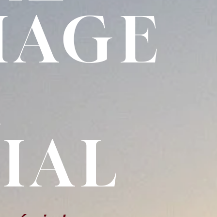
IAGE
A
IAL