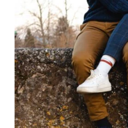
ET
LES
PHOTOS
DE
MARIAGE