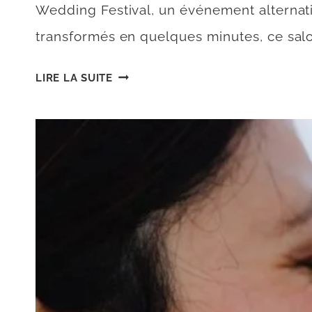
Wedding Festival, un événement alternatif,
transformés en quelques minutes, ce sal
LE
LIRE LA SUITE
WILD
IN
LOVE,
UN
SALON
DU
MARIAGE
QUI